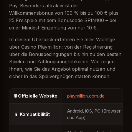
Pay. Besonders attraktiv ist der
Willkommensbonus von 100 % bis zu 100 € plus
25 Freispiele mit dem Bonuscode SPIN100 – bei
einer Mindest-Einzahlung von nur 10 €.
In diesem Überblick erfahren Sie alles Wichtige
über Casino Playmillion: von der Registrierung
über die Bonusbedingungen bis hin zu den besten
Spielen und Zahlungsmöglichkeiten. Wir zeigen
Ihnen, wie Sie das Angebot optimal nutzen und
sicher in das Spielvergnügen starten können.
🌐 Offizielle Website
playmillion.com.de
Android, iOS, PC (Browser
📱 Kompatibilität
und App)