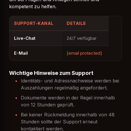
kompetent zu helfen.
SUPPORT-KANAL
DETAILS
Live-Chat
24/7 verfügbar
E-Mail
[email protected]
Wichtige Hinweise zum Support
Identitäts- und Adressnachweise werden bei
Auszahlungen regelmäßig angefordert.
Dokumente werden in der Regel innerhalb
von 12 Stunden geprüft.
Bei keiner Rückmeldung innerhalb von 48
Stunden sollte der Support erneut
kontaktiert werden.