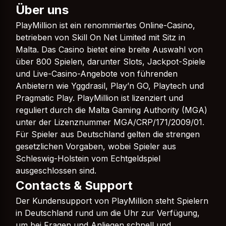
Über uns
PlayMillion ist ein renommiertes Online-Casino,
betrieben von Skill On Net Limited mit Sitz in
Malta. Das Casino bietet eine breite Auswahl von
über 800 Spielen, darunter Slots, Jackpot-Spiele
und Live-Casino-Angebote von führenden
Anbietern wie Yggdrasil, Play’n GO, Playtech und
Pragmatic Play. PlayMillion ist lizenziert und
reguliert durch die Malta Gaming Authority (MGA)
unter der Lizenznummer MGA/CRP/171/2009/01.
Für Spieler aus Deutschland gelten die strengen
gesetzlichen Vorgaben, wobei Spieler aus
Schleswig-Holstein vom Echtgeldspiel
ausgeschlossen sind.
Contacts & Support
Der Kundensupport von PlayMillion steht Spielern
in Deutschland rund um die Uhr zur Verfügung,
um bei Fragen und Anliegen schnell und