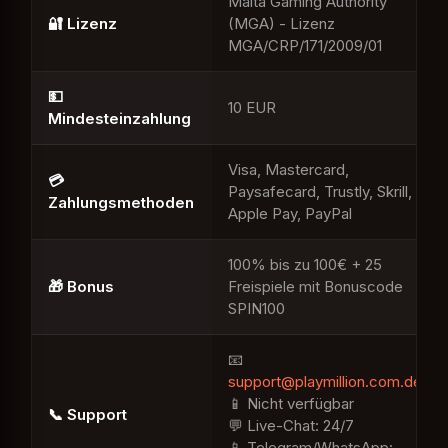
Malta Gaming Authority
🔐 Lizenz
(MGA) - Lizenz
MGA/CRP/171/2009/01
💵
10 EUR
Mindesteinzahlung
Visa, Mastercard,
💳
Paysafecard, Trustly, Skrill,
Zahlungsmethoden
Apple Pay, PayPal
100% bis zu 100€ + 25
🎁 Bonus
Freispiele mit Bonuscode
SPIN100
📧
support@playmillion.com.de
📱 Nicht verfügbar
📞 Support
💬 Live-Chat: 24/7
📱 Telegram/WhatsApp: