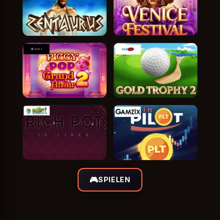
🎮
SPIELEN